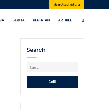
daaruttauhiid.org
GA
BERITA
KEGIATAN
ARTIKEL
Search
Cari
untuk: