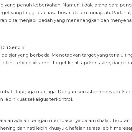
ng yang penuh keberkahan. Namun, tidak jarang para peng
get yang tinggi atau rasa bosan dalam muraja’ah. Padahal, 
l Quran bisa menjadi ibadah yang menenangkan dan menyen
ri Sendiri
elajar yang berbeda. Menetapkan target yang terlalu tin
lelah. Lebih baik ambil target kecil tapi konsisten, daripad
mbah, tapi juga menjaga. Dengan konsisten menyetorkan
lebih kuat sekaligus terkontrol.
 hafalan adalah dengan membacanya dalam shalat. Terutama
 hening dan hati lebih khusyuk, hafalan terasa lebih meresa