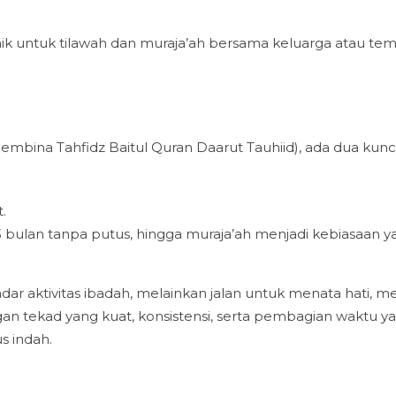
ik untuk tilawah dan muraja’ah bersama keluarga atau te
embina Tahfidz Baitul Quran Daarut Tauhiid), ada dua kunc
.
3 bulan tanpa putus, hingga muraja’ah menjadi kebiasaan y
r aktivitas ibadah, melainkan jalan untuk menata hati, m
an tekad yang kuat, konsistensi, serta pembagian waktu y
us indah.