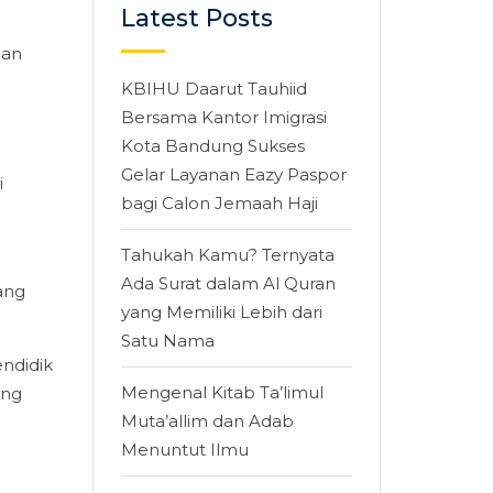
Latest Posts
man
KBIHU Daarut Tauhiid
Bersama Kantor Imigrasi
Kota Bandung Sukses
Gelar Layanan Eazy Paspor
i
bagi Calon Jemaah Haji
Tahukah Kamu? Ternyata
Ada Surat dalam Al Quran
ang
yang Memiliki Lebih dari
Satu Nama
endidik
Mengenal Kitab Ta’limul
ang
Muta’allim dan Adab
Menuntut Ilmu