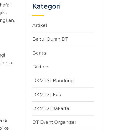
hafal
Kategori
jika
angkan.
Artikel
Baitul Quran DT
Berita
ggi
a besar
Diktara
DKM DT Bandung
DKM DT Eco
DKM DT Jakarta
 di
DT Event Organizer
p ke