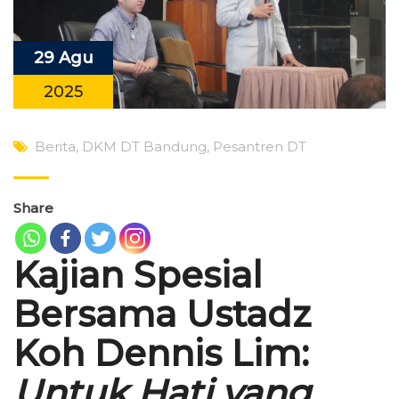
29 Agu
2025
Berita
,
DKM DT Bandung
,
Pesantren DT
Share
Kajian Spesial
Bersama Ustadz
Koh Dennis Lim:
Untuk Hati yang