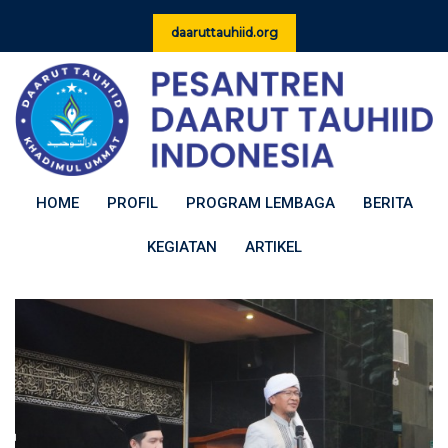
Skip
daaruttauhiid.org
to
content
HOME
PROFIL
PROGRAM LEMBAGA
BERITA
KEGIATAN
ARTIKEL