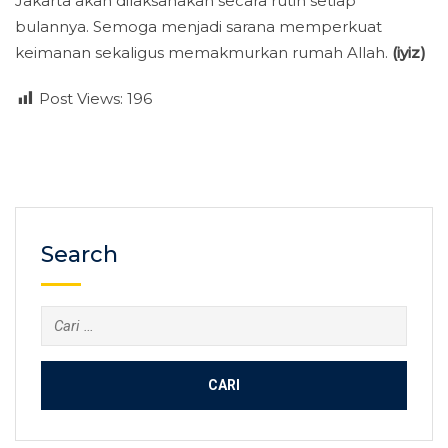
Jakarta akan dilaksanakan secara rutin setiap
bulannya. Semoga menjadi sarana memperkuat
keimanan sekaligus memakmurkan rumah Allah.
(iyiz)
Post Views:
196
Search
Cari
untuk: