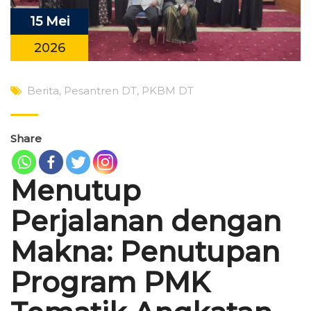
15 Mei
2026
Berita
,
Pesantren DT
,
PKBM DT
Share
Menutup
Perjalanan dengan
Makna: Penutupan
Program PMK