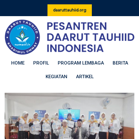
Skip
daaruttauhiid.org
to
content
HOME
PROFIL
PROGRAM LEMBAGA
BERITA
KEGIATAN
ARTIKEL