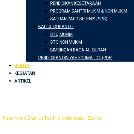
PENDIDIKAN KESETARAAN
PROGRAM SANTRI MUKIM & NON MUKIM
SATUAN PAUD SEJENIS (SPS)
BAITUL QURAN DT
STQ MUKIM
STQ NON MUKIM
BIMBINGAN BACA AL-QURAN
PENDIDIKAN DINIYAH FORMAL DT (PDF)
BERITA
KEGIATAN
ARTIKEL
Kategori:
Berita
Pesantren Daarut Tauhiid Indonesia
-
Berita
-
Berita