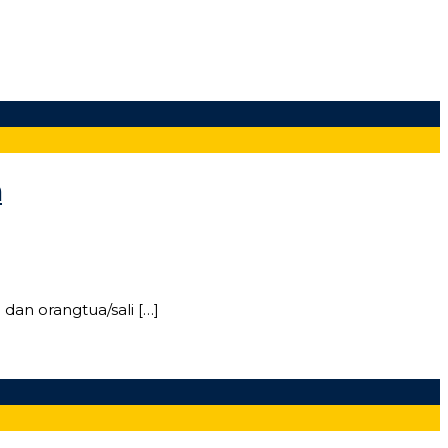
h
dan orangtua/sali […]