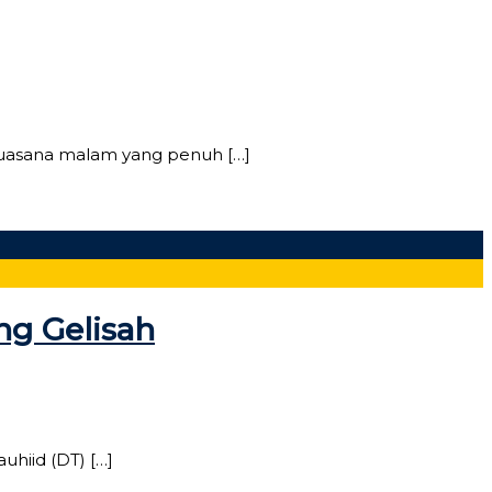
 suasana malam yang penuh […]
ng Gelisah
uhiid (DT) […]