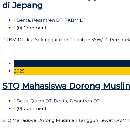
di Jepang
Berita
,
Pesantren DT
,
PKBM DT
(0)
Comment
PKBM DT Ikut Selenggarakan Pelatihan SSW/TG Perhotelan
27 Agu
2025
STQ Mahasiswa Dorong Musli
Baitul Quran DT
,
Berita
,
Pesantren DT
(0)
Comment
STQ Mahasiswa Dorong Muslimah Tangguh Lewat DAIM TALK