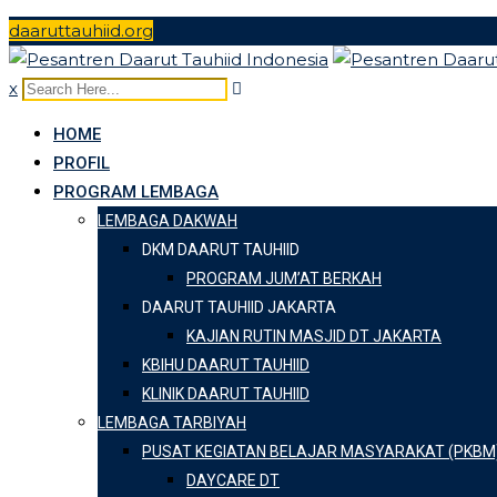
Skip
daaruttauhiid.org
to
content
x
HOME
PROFIL
PROGRAM LEMBAGA
LEMBAGA DAKWAH
DKM DAARUT TAUHIID
PROGRAM JUM’AT BERKAH
DAARUT TAUHIID JAKARTA
KAJIAN RUTIN MASJID DT JAKARTA
KBIHU DAARUT TAUHIID
KLINIK DAARUT TAUHIID
LEMBAGA TARBIYAH
PUSAT KEGIATAN BELAJAR MASYARAKAT (PKBM
DAYCARE DT