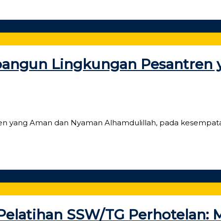
Membangun Lingkungan Pesantre
tren yang Aman dan Nyaman Alhamdulillah, pada kesempata
elatihan SSW/TG Perhotelan: M