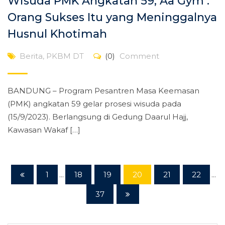
Wisuda PMK Angkatan 59, Aa Gym :
Orang Sukses Itu yang Meninggalnya
Husnul Khotimah
Berita
,
PKBM DT
(0)
Comment
BANDUNG – Program Pesantren Masa Keemasan
(PMK) angkatan 59 gelar prosesi wisuda pada
(15/9/2023). Berlangsung di Gedung Daarul Hajj,
Kawasan Wakaf […]
1
...
18
19
20
21
22
...
37