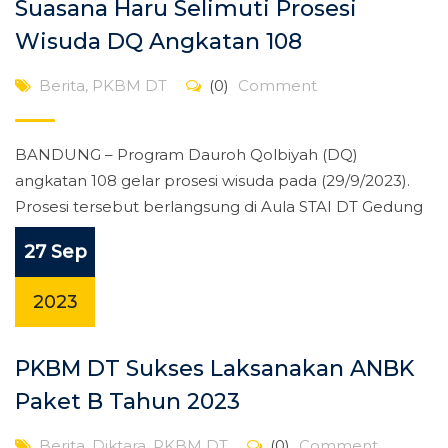
Suasana Haru Selimuti Prosesi
Wisuda DQ Angkatan 108
Berita
,
PKBM DT
(0)
Comment
BANDUNG – Program Dauroh Qolbiyah (DQ)
angkatan 108 gelar prosesi wisuda pada (29/9/2023).
Prosesi tersebut berlangsung di Aula STAI DT Gedung
[…]
27 Sep
2023
PKBM DT Sukses Laksanakan ANBK
Paket B Tahun 2023
Berita
,
Diktara
,
PKBM DT
(0)
Comment