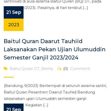
santriwati di aula asrama Baitul Quran (BQ) DT, pada
Senin (18/9/2023). Pasalnya, di hari tersbut […]
21 Sep
2023
Baitul Quran Daarut Tauhiid
Laksanakan Pekan Ujian Ulumuddin
Semester Ganjil 2023/2024
Baitul Quran DT
,
Berita
(0)
Comment
(Bandung, 9/2023) Bertempat di seluruh asrama santri,
Baitul Quran Pesantren Daarut Tauhiid Bandung
laksanakan ujian Ulumuddin semester ganjil
2023/2024. Kegiatan […]
21 Sep