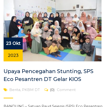
23 Okt
2023
Upaya Pencegahan Stunting, SPS
Eco Pesantren DT Gelar KIOS
Berita
,
PKBM DT
(0)
Comment
BANDUNG – Satuan Paud Sejenis (SPS) Eco Pesantren