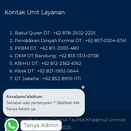
Kontak Unit Layanan
Baitul Quran DT : +62 878-2502-2225
Pendidikan Diniyah Formal DT : +62 857-0304-6741
PKBM DT : +62 811-2000-480
DKM DT Bandung : +62 813-1313-0738
KBIHU DT : +62 812-2362-6162
Klinik DT : +62 821-1992-0644
DT Jakarta : :+62 852-8910-1111
Assalamu'alaikum
Sahabat ada pertanyaan ? Silahkan klik
Tanya Admin ya .
© Copyright Yayasan Daarut Tauhiid Khadimul Ummat
Tanya Admin
2025